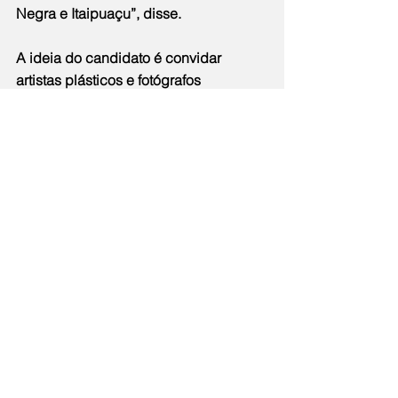
Negra e Itaipuaçu”, disse.
A ideia do candidato é convidar 
artistas plásticos e fotógrafos 
renomados para ilustrar os rótulos das 
latinhas. 
“As embalagens terão imagens de 
grandes fotógrafos e  artistas  para 
trazer valor agregado às latinhas e ao 
trabalho dos pescadores de Maricá, 
que são os trabalhadores símbolo da 
nossa cidade”, completou.
Política
Notícias