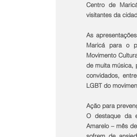
Centro de Maricá
visitantes da cida
As apresentações 
Maricá para o pú
Movimento Cultura
de muita música, p
convidados, entre
LGBT do movimento
Ação para prevenç
O destaque da e
Amarelo – mês de 
sofrem de ansied