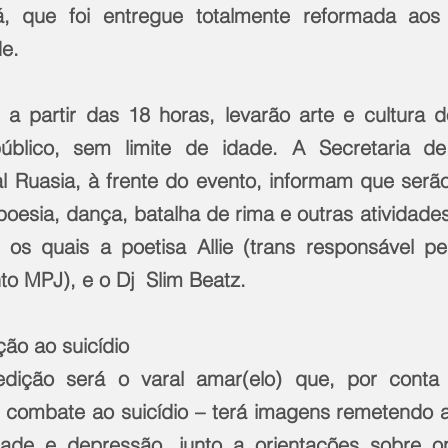
, que foi entregue totalmente reformada aos
de.
a partir das 18 horas, levarão arte e cultura do
blico, sem limite de idade. A Secretaria de
l Ruasia, à frente do evento, informam que serão
oesia, dança, batalha de rima e outras atividades.
 os quais a poetisa Allie (trans responsável pel
 MPJ), e o Dj  Slim Beatz.
ão ao suicídio
dição será o varal amar(elo) que, por conta
combate ao suicídio – terá imagens remetendo a
ade e depressão, junto a orientações sobre on