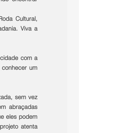
da Cultural, 
dania. Viva a 
 cidade com a 
 conhecer um 
zada, sem vez 
em abraçadas 
e eles podem 
rojeto atenta 