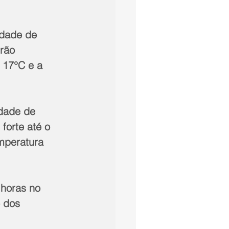
idade de 
rão 
 17°C e a 
idade de 
forte até o 
mperatura 
horas no 
 dos 