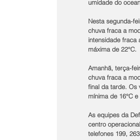
umidade do oceano
Nesta segunda-fei
chuva fraca a mod
intensidade fraca
máxima de 22°C.
Amanhã, terça-fei
chuva fraca a mode
final da tarde. Os
mínima de 16°C e
As equipes da Def
centro operaciona
telefones 199, 26