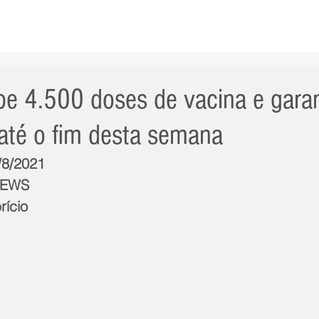
AS NOTÍCIAS
GERAL
CIDADE
POLÍTICA
INT
be 4.500 doses de vacina e gara
até o fim desta semana
/8/2021
NEWS
rício