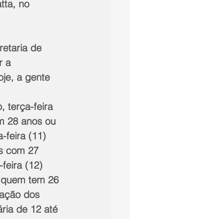
tta, no 
etaria de 
r a 
je, a gente 
 terça-feira 
m 28 anos ou 
-feira (11) 
s com 27 
feira (12) 
 quem tem 26 
nação dos 
ria de 12 até 