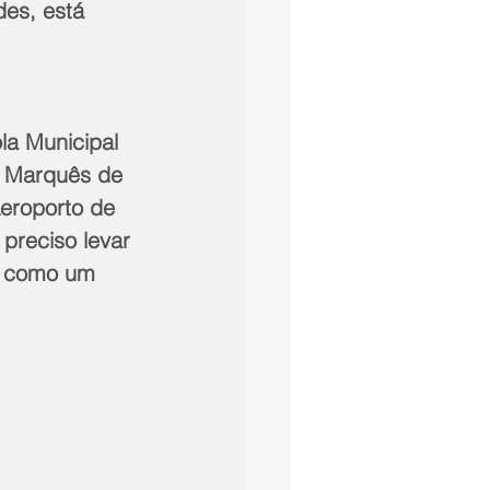
es, está 
la Municipal 
l Marquês de 
eroporto de 
preciso levar 
m como um 