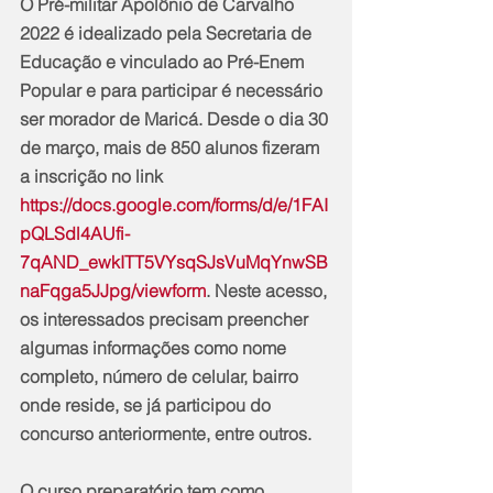
O Pré-militar Apolônio de Carvalho 
2022 é idealizado pela Secretaria de 
Educação e vinculado ao Pré-Enem 
Popular e para participar é necessário 
ser morador de Maricá. Desde o dia 30 
de março, mais de 850 alunos fizeram 
a inscrição no link 
https://docs.google.com/forms/d/e/1FAI
pQLSdl4AUfi-
7qAND_ewkITT5VYsqSJsVuMqYnwSB
naFqga5JJpg/viewform
. Neste acesso, 
os interessados precisam preencher 
algumas informações como nome 
completo, número de celular, bairro 
onde reside, se já participou do 
concurso anteriormente, entre outros.
O curso preparatório tem como 