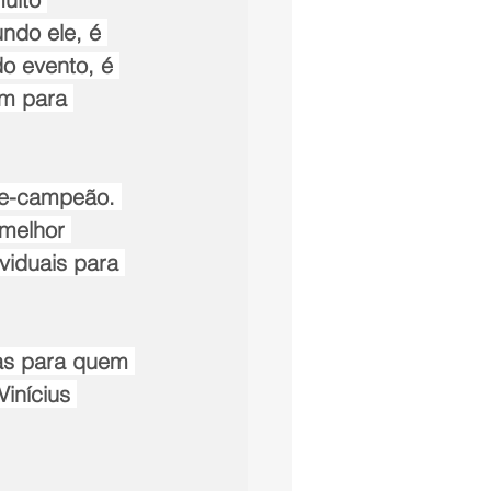
ndo ele, é 
o evento, é 
em para 
ce-campeão. 
 melhor 
viduais para 
as para quem 
inícius 