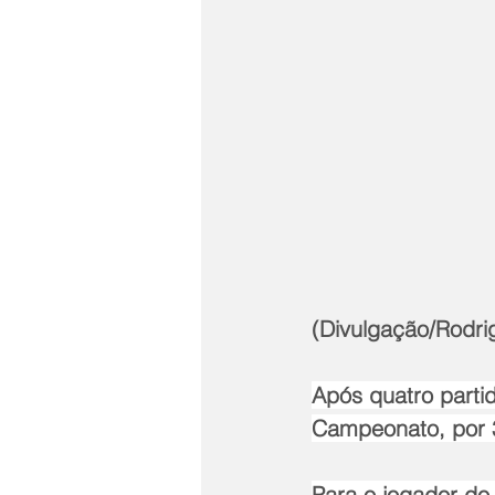
(Divulgação/Rodrig
Após quatro parti
Campeonato, por 3
Para o jogador do