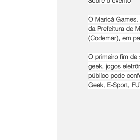
Sobre o evento
O Maricá Games, m
da Prefeitura de 
(Codemar), em par
O primeiro fim de
geek, jogos eletrô
público pode confe
Geek, E-Sport, FUT