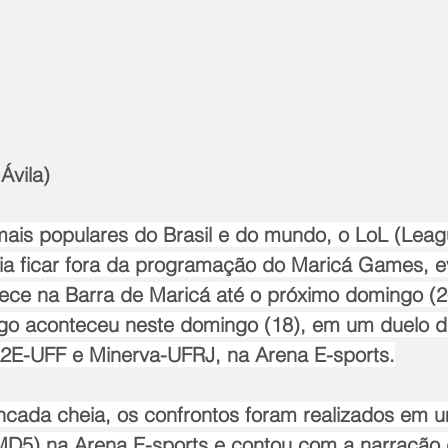
Ávila)
ais populares do Brasil e do mundo, o LoL (Leag
a ficar fora da programação do Maricá Games, e
ece na Barra de Maricá até o próximo domingo (26)
o aconteceu neste domingo (18), em um duelo de
2E-UFF e Minerva-UFRJ, na Arena E-sports.
ada cheia, os confrontos foram realizados em u
MD5) na Arena E-sports e contou com a narração 