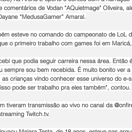
 comentários de Vodan "AQuietmage" Oliveira, a
 Dayane “MedusaGamer” Amaral.
ém esteve no comando do campeonato de LoL da
que o primeiro trabalho com games foi em Maricá
rcebi que podia seguir carreira nessa área. Então 
eu sempre sou bem recebida. É muito bonito ver a 
 as crianças vindo conhecer esse universo do e-s
 isso pode ser trabalho pra eles também", contou.
m tiveram transmissão ao vivo no canal da @onfir
treaming Twitch.tv.
ipuaçu Maiara Testa, de 18 anos, esteve nas arq