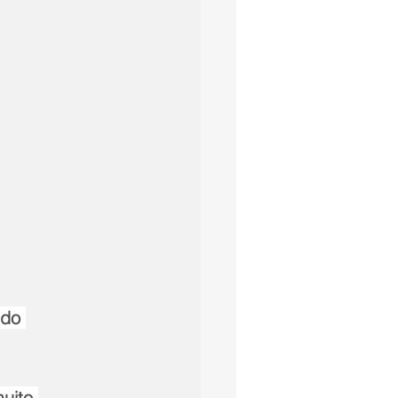
 do 
uito 