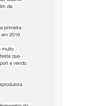
lém da 
 primeira 
, em 2019.
é muito 
festa que 
port e vendo 
eprodutora 
uibancadas da 