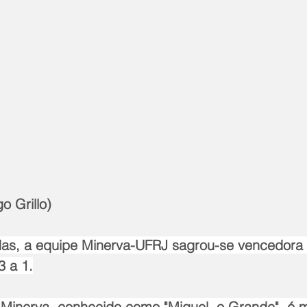
o Grillo)
das, a equipe Minerva-UFRJ sagrou-se vencedora
 a 1.
 Minerva, conhecido como "Miguel, o Grande", é m