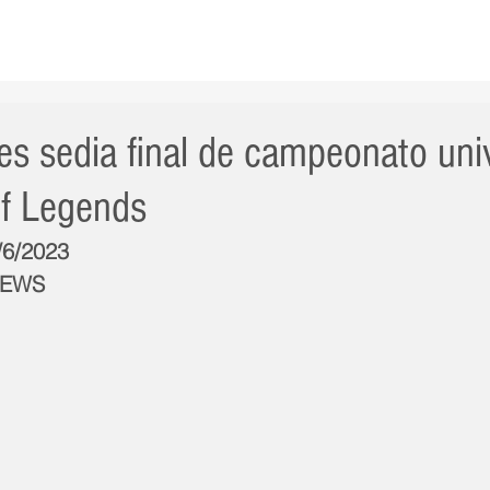
AS NOTÍCIAS
GERAL
CIDADE
POLÍTICA
INT
s sedia final de campeonato univ
f Legends
/6/2023
NEWS