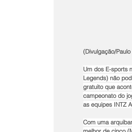
(Divulgação/Paulo 
Um dos E-sports m
Legends) não podi
gratuito que acont
campeonato do jog
as equipes INTZ A
Com uma arquibanc
melhor de cinco (