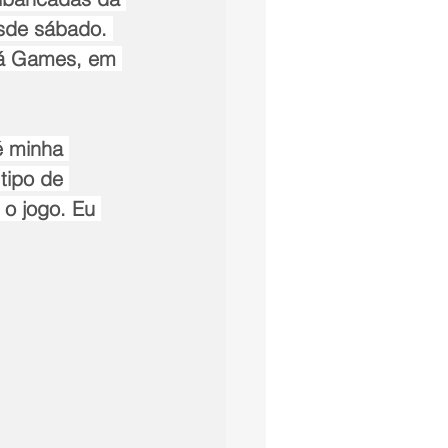
esde sábado. 
cá Games, em 
é minha 
tipo de 
o jogo. Eu 