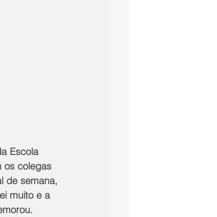
da Escola 
 os colegas 
al de semana, 
i muito e a 
memorou.