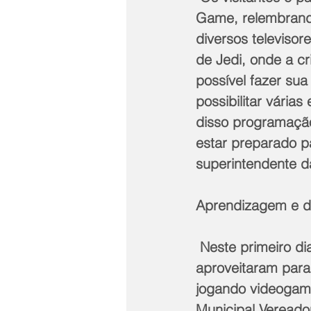
Game, relembrand
diversos televiso
de Jedi, onde a c
possível fazer sua
possibilitar vária
disso programação
estar preparado 
superintendente da
Aprendizagem e d
 Neste primeiro dia, cerca de 500 estudantes das escolas municipais 
aproveitaram para
jogando videogame
Municipal Vereado