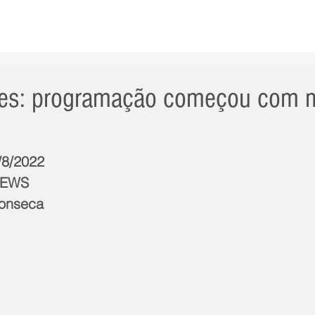
AS NOTÍCIAS
GERAL
CIDADE
POLÍTICA
INT
es: programação começou com m
/8/2022
NEWS
Fonseca