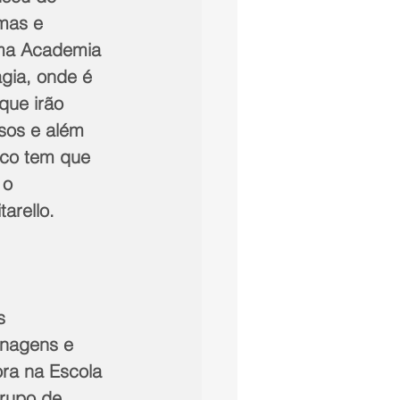
mas e 
uma Academia 
gia, onde é 
que irão 
rsos e além 
ico tem que 
 o 
arello.
onagens e 
ra na Escola 
grupo de 