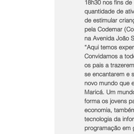
18h30 nos fins de 
quantidade de ativ
de estimular crian
pela Codemar (Com
na Avenida João S
“Aqui temos experi
Convidamos a todo
os pais a trazerem
se encantarem e s
novo mundo que e
Maricá. Um mundo
forma os jovens p
economia, também
tecnologia da info
programação em g