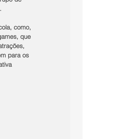
.
cola, como, 
 games, que 
trações, 
em para os 
tiva 