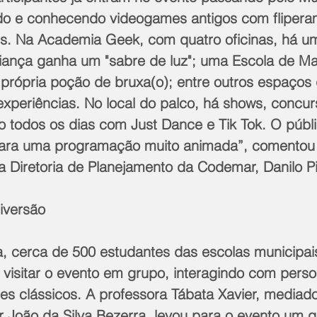
o e conhecendo videogames antigos com flipera
res. Na Academia Geek, com quatro oficinas, há 
riança ganha um "sabre de luz"; uma Escola de Ma
 própria poção de bruxa(o); entre outros espaços 
s experiências. No local do palco, há shows, concu
 todos os dias com Just Dance e Tik Tok. O públ
para uma programação muito animada”, comentou
 Diretoria de Planejamento da Codemar, Danilo Pit
iversão
 visitar o evento em grupo, interagindo com pers
s clássicos. A professora Tábata Xavier, mediado
r João da Silva Bezerra, levou para o evento um 