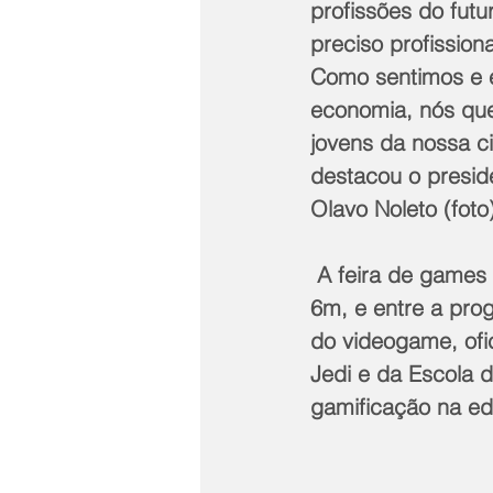
profissões do futu
preciso profission
Como sentimos e 
economia, nós qu
jovens da nossa ci
destacou o presid
Olavo Noleto (foto
 A feira de games conta com quatro arenas, sendo uma delas com telão de 8m x 
6m, e entre a pro
do videogame, ofi
Jedi e da Escola 
gamificação na ed