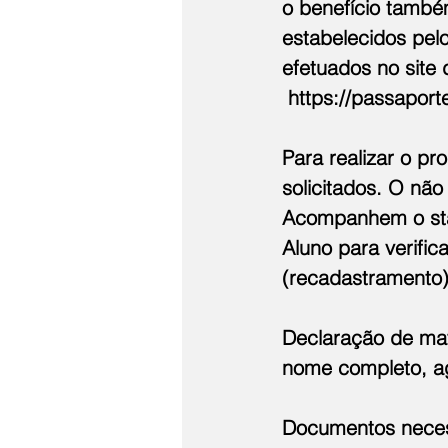
o benefício também
estabelecidos pel
efetuados no site 
https://passaporte
Para realizar o p
solicitados. O não
Acompanhem o sta
Aluno para verificar eventua
(recadastramento)
Declaração de mat
nome completo, ag
Documentos necess