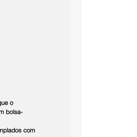
que o 
m bolsa-
emplados com 