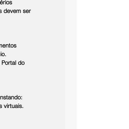
érios 
s devem ser 
mentos 
io. 
Portal do 
nstando: 
virtuais.