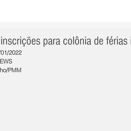
AS NOTÍCIAS
GERAL
CIDADE
POLÍTICA
INT
inscrições para colônia de férias 
6/01/2022
NEWS
alho/PMM