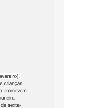
vereiro), 
as crianças 
que promovem 
aneira 
 de sexta-