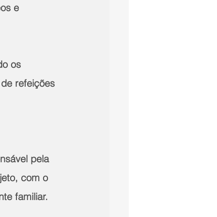
os e 
do os 
de refeições 
nsável pela 
jeto, com o 
te familiar.