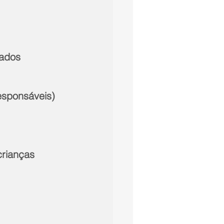
ados 
esponsáveis) 
rianças 