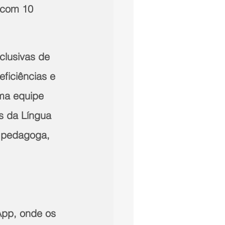
 com 10 
clusivas de 
ficiências e 
ma equipe 
s da Língua 
, pedagoga, 
App, onde os 