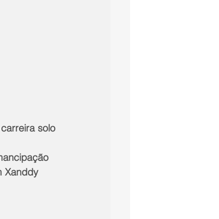
arreira solo
mancipação 
om Xanddy 