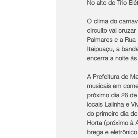
No alto do Trio El
O clima do carnava
circuito vai cruza
Palmares e a Rua 
Itaipuaçu, a band
encerra a noite às
A Prefeitura de Ma
musicais em comem
próximo dia 26 d
locais Lalinha e V
do primeiro dia d
Horta (próximo à 
brega e eletrônico