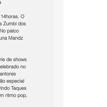
a
s 14horas. O 
da Zumbi dos 
No palco 
runa Mandz 
érie de shows 
elebrado no 
antores 
ão especial 
indo Taques 
m ritmo pop, 