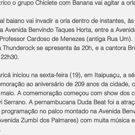
étrico o grupo Chiclete com Banana vai agitar a orl
l baiano vai invadir a orla dentro de instantes, à
r a Avenida Benvindo Taques Horta, entre a Aveni
Professor Cardoso de Menezes (antiga Rua Um). 
a Thunderock se apresenta às 20h, e a cantora B
 22h30.
ricá iniciou na sexta-feira (19), em Itaipuaçu, a s
oração ao aniversário de 209 anos da cidade, c
e maio. A comemoração começou com show dos c
ivi Serrano. A pernambucana Duda Beat foi a atraç
e programação no palco montado na Avenida Benv
Avenida Zumbi dos Palmares) com muita música e
.