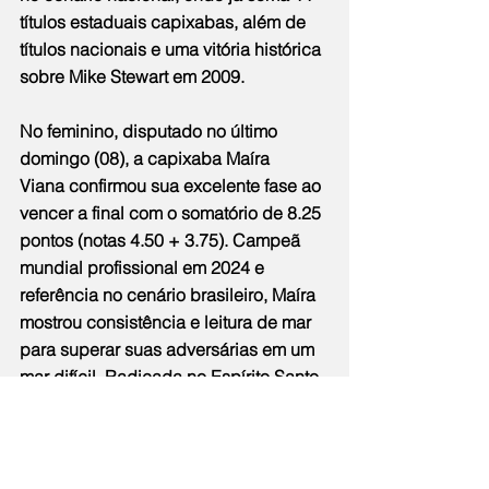
títulos estaduais capixabas, além de 
títulos nacionais e uma vitória histórica 
sobre Mike Stewart em 2009.
No feminino, disputado no último 
domingo (08), a capixaba Maíra 
Viana confirmou sua excelente fase ao 
vencer a final com o somatório de 8.25 
pontos (notas 4.50 + 3.75). Campeã 
mundial profissional em 2024 e 
referência no cenário brasileiro, Maíra 
mostrou consistência e leitura de mar 
para superar suas adversárias em um 
mar difícil. Radicada no Espírito Santo 
e com 14 anos de carreira profissional, 
ela soma agora uma conquista 
nacional de peso logo na largada da 
temporada.