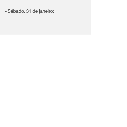
- Sábado, 31 de janeiro:
 - 17h30 – Sávio
- 19h e 21h: Nosso Samba
- Domingo, 1 de fevereiro: