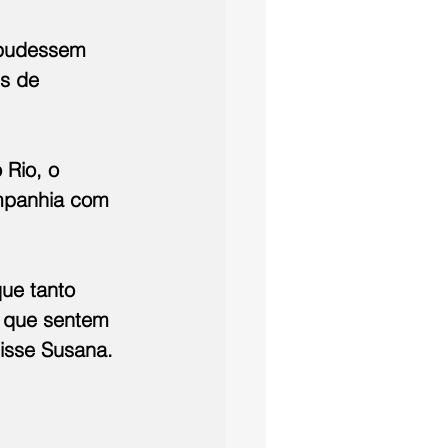
 pudessem 
s de 
 
Rio, o 
mpanhia com 
ue tanto 
 que sentem 
isse Susana.