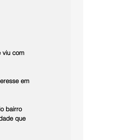
e viu com 
teresse em 
 bairro 
idade que 