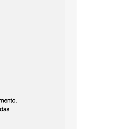
amento, 
 das 