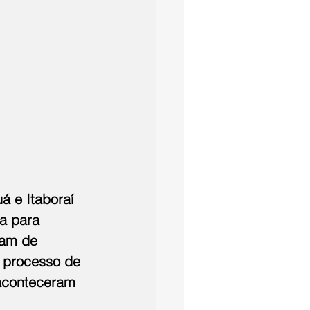
á e Itaboraí 
a para 
ram de 
o processo de 
 aconteceram 