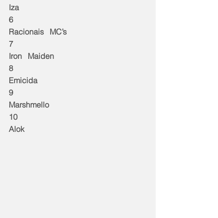
Iza
6
Racionais   MC’s 
7
Iron   Maiden
8
Emicida
9
Marshmello  
10
Alok