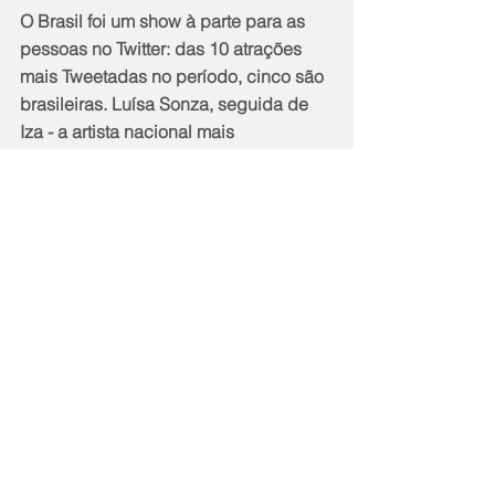
O Brasil foi um show à parte para as 
pessoas no Twitter: das 10 atrações 
mais Tweetadas no período, cinco são 
brasileiras. Luísa Sonza, seguida de 
Iza - a artista nacional mais 
mencionada nas conversas pré festival 
- lideram o ranking. Os Racionais 
MC’s, que pela primeira vez se 
apresentaram no Rock in Rio, foram os 
terceiros artistas mais Tweetados, 
seguidos de Emicida (
@emicida
), que 
convidou Priscilla Alcântara 
(
@PriAlcantara
), Rael (
@raelepronto
) e 
Drik Barbosa (
@drikbarbosa
) para a 
sua apresentação. O DJ Alok 
(
@alokoficial
), que abriu o segundo 
dia de shows no Palco Mundo, 
completa o top 5 artistas nacionais 