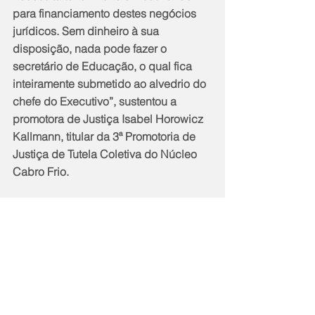
para financiamento destes negócios 
jurídicos. Sem dinheiro à sua 
disposição, nada pode fazer o 
secretário de Educação, o qual fica 
inteiramente submetido ao alvedrio do 
chefe do Executivo”, sustentou a 
promotora de Justiça Isabel Horowicz 
Kallmann, titular da 3ª Promotoria de 
Justiça de Tutela Coletiva do Núcleo 
Cabro Frio.
No curso da ACP, a Promotoria de 
Justiça expediu Recomendação ao 
município de Araruama, na tentativa 
de sanar extrajudicialmente o 
imbróglio. No entanto, não houve 
resposta à Recomendação. O Juízo da 
1ª Vara Cível de Araruama também 