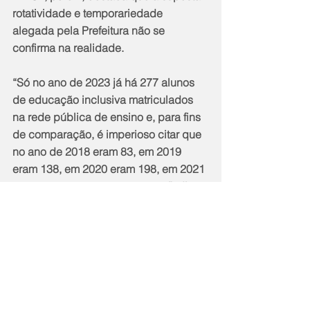
rotatividade e temporariedade 
alegada pela Prefeitura não se 
confirma na realidade.  
“Só no ano de 2023 já há 277 alunos 
de educação inclusiva matriculados 
na rede pública de ensino e, para fins 
de comparação, é imperioso citar que 
no ano de 2018 eram 83, em 2019 
eram 138, em 2020 eram 198, em 2021 
eram 228 e, em 2022, eram 271”, diz 
um dos trechos da Ação. Ainda na 
ACP, requer o MPRJ que o município 
promova, após a criação do referido 
cargo, os estudos necessários para 
realização de novo concurso público 
para provimento das vagas 
correspondentes, no prazo de 180 