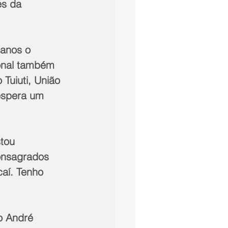
es da 
 anos o 
ional também 
Tuiuti, União 
 espera um 
tou 
onsagrados 
aí. Tenho 
o André 