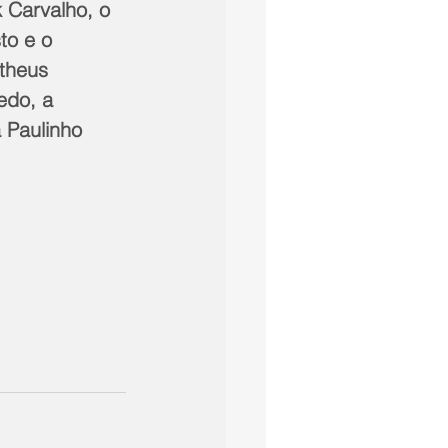
k Carvalho, o 
to e o 
atheus 
edo, a 
 Paulinho 