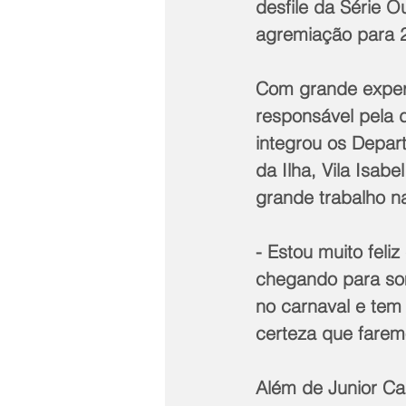
desfile da Série O
agremiação para 
Com grande experi
responsável pela 
integrou os Depar
da Ilha, Vila Isab
grande trabalho n
- Estou muito feli
chegando para so
no carnaval e tem
certeza que faremo
Além de Junior Ca