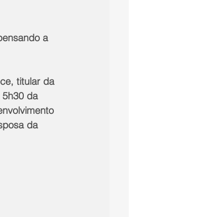
spensando a 
e, titular da 
s 5h30 da 
envolvimento 
esposa da 