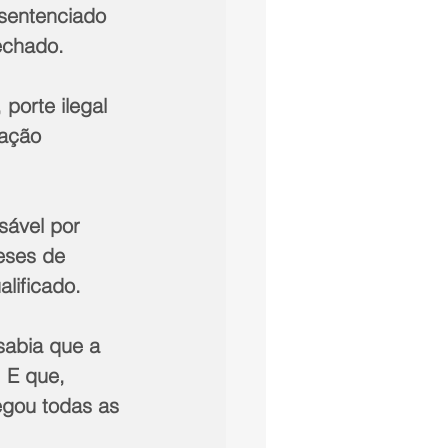
 sentenciado 
echado.
porte ilegal 
ação 
sável por 
eses de 
lificado.
sabia que a 
 E que, 
egou todas as 