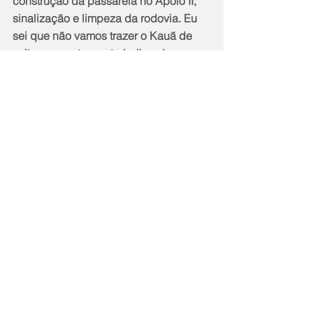
construção da passarela no Apolo II, 
sinalização e limpeza da rodovia. Eu 
sei que não vamos trazer o Kauã de 
volta, mas estamos trabalhando para 
que não aconteça mais esse tipo de 
tragédia”, afirma Guilherme Delaroli 
que está no seu primeiro mandato na 
Assembleia Legislativa (Alerj) com 
mais de 100 mil votos conquistados na 
eleição de outubro de 2022.
Notícias
Política