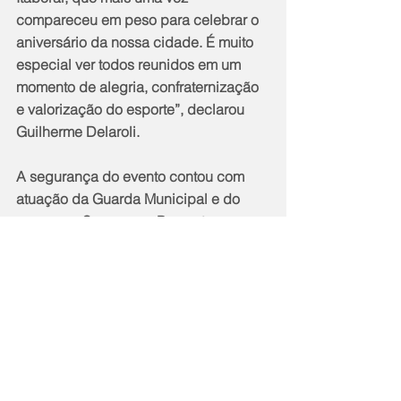
compareceu em peso para celebrar o 
aniversário da nossa cidade. É muito 
especial ver todos reunidos em um 
momento de alegria, confraternização 
e valorização do esporte”, declarou 
Guilherme Delaroli.
A segurança do evento contou com 
atuação da Guarda Municipal e do 
programa Segurança Presente, 
garantindo tranquilidade para os 
torcedores durante toda a 
programação. Entre os milhares de 
torcedores presentes no estádio, o 
morador de Manilha Paulo Carvalho, 
de 58 anos, viveu um momento 
especial ao acompanhar de perto um 
de seus grandes ídolos do futebol.