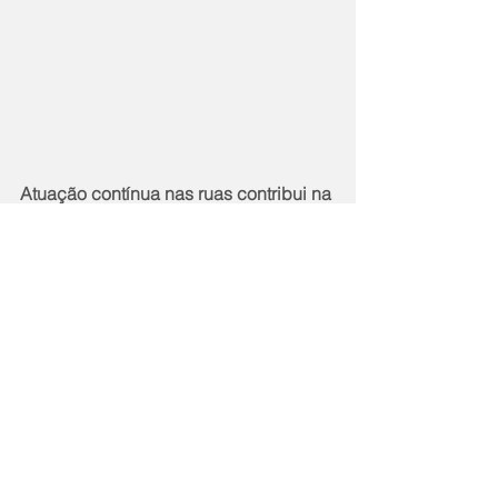
Atuação contínua nas ruas contribui na 
queda nos índices
A previsão é que os números 
permaneçam em queda na cidade com 
a aquisição de novas viaturas que irão 
ampliar ações integradas da Seop, 
Guarda Municipal (GM) e de policiais 
do Proeis – Programa Estadual de 
Integração na Segurança.