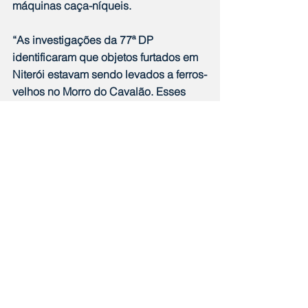
máquinas caça-níqueis.
“As investigações da 77ª DP 
identificaram que objetos furtados em 
Niterói estavam sendo levados a ferros-
velhos no Morro do Cavalão. Esses 
estabelecimentos mantinham vínculos 
com o tráfico de drogas, utilizando a 
estrutura criminosa como proteção 
para manter atividades ilegais”, disse 
o delegado Vilson de Almeida Silva.
Outras ações - A operação já 