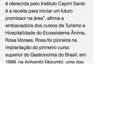
é oferecida pelo Instituto Capim Santo 
é a receita para iniciar um futuro 
promissor na área”, afirma a 
embaixadora dos cursos de Turismo e 
Hospitalidade do Ecossistema Ânima, 
Rosa Moraes. Rosa foi pioneira na 
implantação do primeiro curso 
superior do Gastronomia do Brasil, em 
1999, na Anhembi Morumbi, uma das 
referências no país.
O Instituto Capim Santo já atua no Rio 
de Janeiro há mais de dois anos. Em 
parceria com a Secretaria de Estado 
de Cultura e Economia Criativa, 
desenvolve cursos na Biblioteca 
Parque da Rocinha já tendo mais de 
200 pessoas impactadas diretamente.