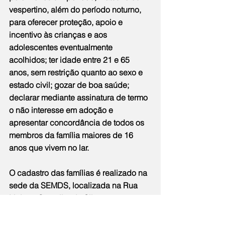
vespertino, além do período noturno, 
para oferecer proteção, apoio e 
incentivo às crianças e aos 
adolescentes eventualmente 
acolhidos; ter idade entre 21 e 65 
anos, sem restrição quanto ao sexo e 
estado civil; gozar de boa saúde; 
declarar mediante assinatura de termo 
o não interesse em adoção e 
apresentar concordância de todos os 
membros da família maiores de 16 
anos que vivem no lar.
O cadastro das famílias é realizado na 
sede da SEMDS, localizada na Rua 
Liajane Carvalho da Silva, n° 97, em 
Nancilândia, de segunda a sexta-feira, 
das 8h às 17h. No ato do cadastro, a 