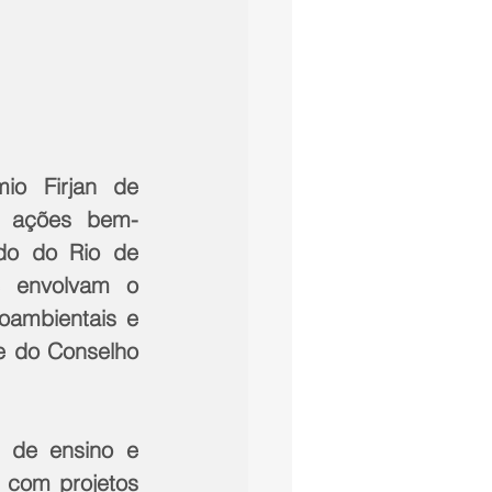
io Firjan de 
as ações bem-
do do Rio de 
e envolvam o 
oambientais e 
e do Conselho 
s de ensino e 
 com projetos 