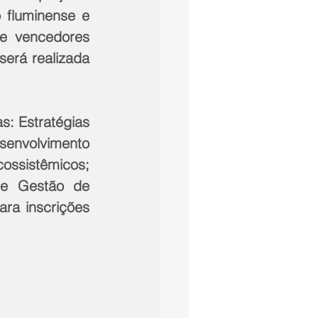
 fluminense e 
e vencedores 
erá realizada 
: Estratégias 
envolvimento 
ssistêmicos; 
 e Gestão de 
ra inscrições 