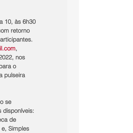
a 10, às 6h30 
com retorno 
rticipantes. 
l.com
, 
2022, nos 
para o 
 pulseira 
o se 
 disponíveis: 
eca de 
 e, Simples 