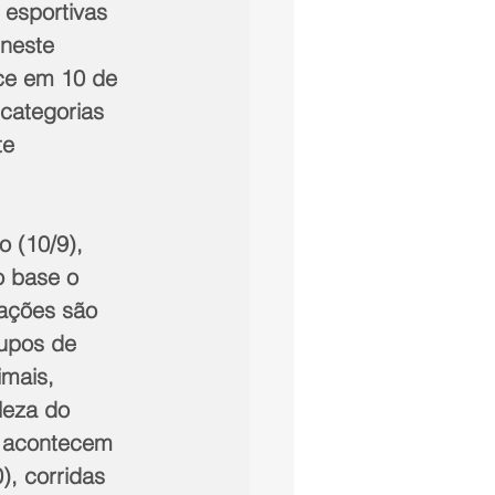
 esportivas 
neste 
ece em 10 de 
 categorias 
te 
o (10/9), 
o base o 
rações são 
upos de 
imais, 
leza do 
s acontecem 
), corridas 