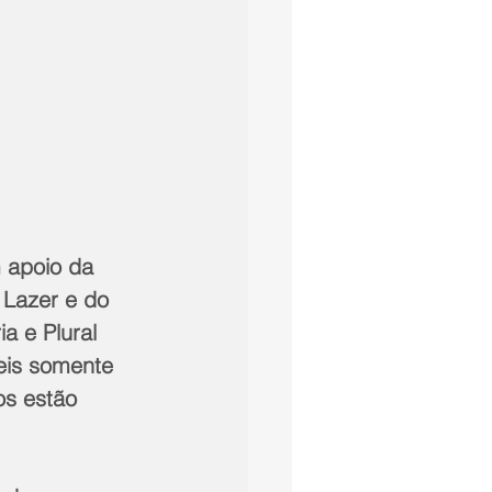
 apoio da 
 Lazer e do 
a e Plural 
eis somente 
os estão 