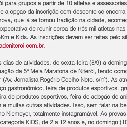
i para grupos a partir de 10 atletas e assessorias
ue a opção da inscrição com desconto se encerra 
rova, que já se tornou tradição na cidade, acont
pectativa de reunir cerca de três mil atletas nas
m e Kids. As inscrições devem ser feitas pelo si
deniteroi.com.br
. 
s dias de atividades, de sexta-feira (8/9) a doming
ação da 5ª Meia Maratona de Niterói, tendo com
Av. Jornalista Rogério Coelho Neto, s/nº). As at
o gastronômico, feira de produtos esportivos, gr
eira de produtos esportivos, feira de adoção de an
s e muitas outras atividades. Isso, sem falar na be
o Niemeyer, totalmente instagramável. As prova
categoria KIDS, de 2 a 12 anos e, no domingo (10