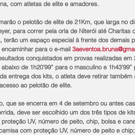
na, com atletas de elite e amadores. 
marão o pelotão de elite de 21Km, que larga no di
r, para correr pela orla de Niterói até Charitas 
a, terão um espaço especial à frente dos demais pa
 encaminhar para o e-mail 
3aeventoa.bruna@gmai
sultados conquistados em provas realizadas em 
 abaixo de 1h20’99” para o masculino e 1h43’99” 
a entrega dos kits, o atleta deve retirar também a
acesso ao pelotão de elite.
ão, que se encerra em 4 de setembro ou antes cas
rrida, deve ser escolhido um dos três tipos de kits
proteção UV, número de peito, chip, bolsa e can
(camisa com proteção UV, número de peito e chip;