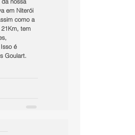
 da nossa 
a em Niterói 
assim como a 
e 21Km, tem 
es, 
Isso é 
s Goulart.