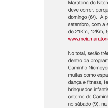
Maratona de Niteró
deve correr, porq
domingo (6/).  A p
setembro, com a ex
de 21Km, 12Km, 5K
www.meiamaratona
No total, serão trê
dentro da program
Caminho Niemeyer (
muitas como espaç
dança e fitness, f
brinquedos infanti
entorno do Caminh
no sábado (9), na 