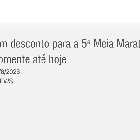
AS NOTÍCIAS
GERAL
CIDADE
POLÍTICA
INT
om desconto para a 5ª Meia Mara
somente até hoje
/8/2023
NEWS