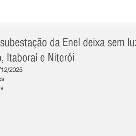
AS NOTÍCIAS
GERAL
CIDADE
POLÍTICA
INT
 subestação da Enel deixa sem lu
 Itaboraí e Niterói
1/12/2025
os
is