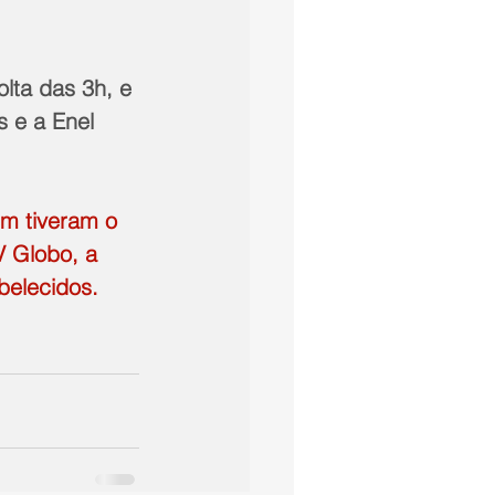
lta das 3h, e 
 e a Enel 
m tiveram o 
 Globo, a 
belecidos.