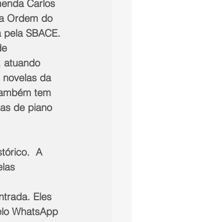
enda Carlos 
a Ordem do 
da pela SBACE.
de 
a, atuando 
novelas da 
 também tem 
cas de piano 
tórico.  A 
las 
ntrada. Eles 
elo WhatsApp 