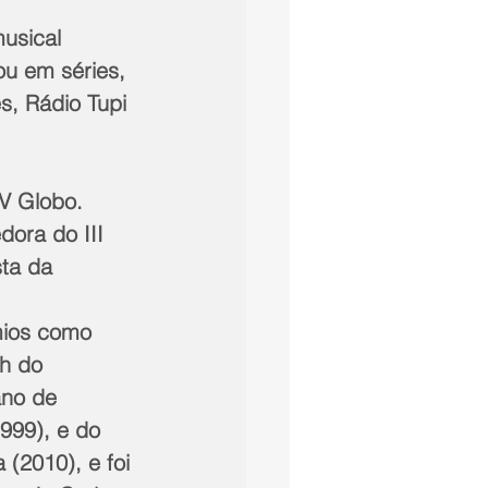
usical 
ou em séries, 
s, Rádio Tupi 
V Globo. 
dora do III 
ta da 
ios como 
h do 
ano de 
999), e do 
 (2010), e foi 