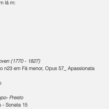
em lá m: 
ven (1770 - 1827)
no n23 em Fá menor, Opus 57_ Apassionata
o
po- Presto 
s - Sonata 15