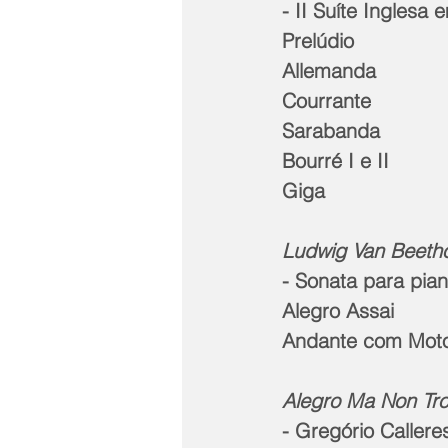
- II Suíte Inglesa 
Prelúdio
Allemanda
Courrante
Sarabanda
Bourré I e II
Giga
Ludwig Van Beetho
- Sonata para pia
Alegro Assai
Andante com Mot
Alegro Ma Non Tro
- Gregório Callere