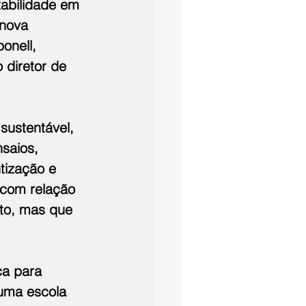
abilidade em 
 nova 
onell, 
 diretor de 
sustentável, 
saios, 
tização e 
 com relação 
nto, mas que 
ça para 
 uma escola 