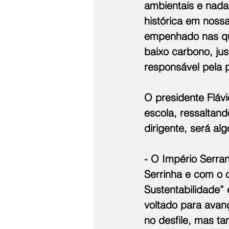
ambientais e nada
histórica em nossa
empenhado nas que
baixo carbono, jus
responsável pela 
O presidente Fláv
escola, ressaltan
dirigente, será al
- O Império Serra
Serrinha e com o c
Sustentabilidade”
voltado para avan
no desfile, mas t