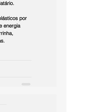
atário.
ásticos por 
de energia 
rinha, 
s.