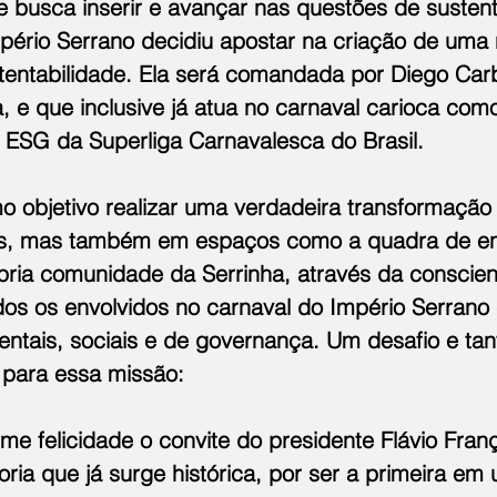
busca inserir e avançar nas questões de sustent
mpério Serrano decidiu apostar na criação de uma
stentabilidade. Ela será comandada por Diego Carb
, e que inclusive já atua no carnaval carioca como
e ESG da Superliga Carnavalesca do Brasil.
 objetivo realizar uma verdadeira transformação 
les, mas também em espaços como a quadra de en
pria comunidade da Serrinha, através da conscien
dos os envolvidos no carnaval do Império Serrano
entais, sociais e de governança. Um desafio e ta
 para essa missão:
e felicidade o convite do presidente Flávio Fran
oria que já surge histórica, por ser a primeira em