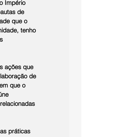
o Império 
autas de 
dade que o 
idade, tenho 
s 
as ações que 
laboração de 
 em que o 
úne 
 relacionadas 
as práticas 