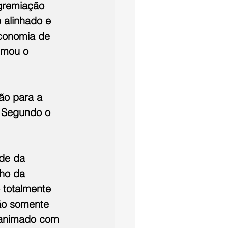
gremiação 
 alinhado e 
conomia de 
rmou o 
ão para a 
. Segundo o 
de da 
nho da 
 totalmente 
ão somente 
 animado com 