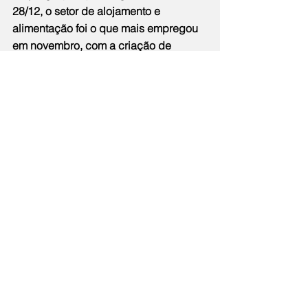
28/12, o setor de alojamento e 
alimentação foi o que mais empregou 
em novembro, com a criação de 
14.904 vagas formais de trabalho, o 
que só foi possível pelos benefícios 
gerados por esse programa.
Esperamos consciência e apoio do 
Congresso Nacional para evitar que a 
MP seja aprovada como está e que 
sejam reconhecidos os impactos 
sociais e econômicos do PERSE para 
o Brasil, que tem gerado benefícios 
para o caixa do governo, uma vez que 
ele arrecadará mais de 18 bilhões 
para o país, através da recuperação 
fiscal das empresas que aderiram ao 
programa.