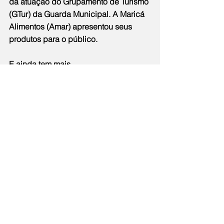
da atuação do Grupamento de Turismo 
(GTur) da Guarda Municipal. A Maricá 
Alimentos (Amar) apresentou seus 
produtos para o público.
E ainda tem mais
A programação da festa da Padroeira 
de Maricá segue ao longo do fim de 
semana. Hoje, sábado (16), os shows 
começam com Os Mulekes às 19h30, 
seguidos por Pagode do Adame, às 