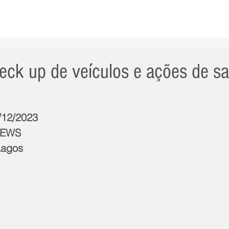
AS NOTÍCIAS
GERAL
CIDADE
POLÍTICA
INT
eck up de veículos e ações de s
5/12/2023
NEWS
Lagos