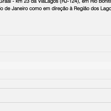
Graal - km 23 da ViaLagos (RJ-124), em Rio Bonit
Rio de Janeiro como em direção à Região dos Lago