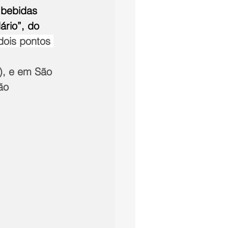
 bebidas 
rio”, do 
dois pontos 
 
), e em São 
ão 