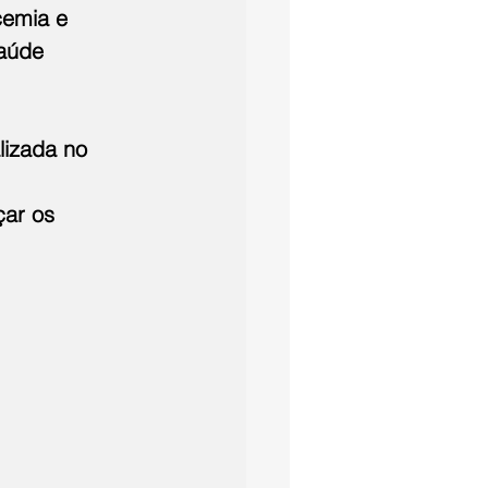
cemia e 
aúde 
lizada no 
 
çar os 