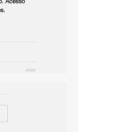
o. Acesso 
s.