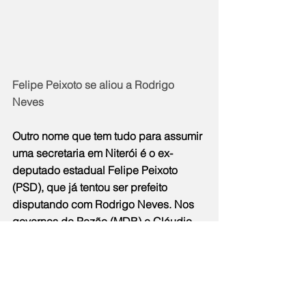
Felipe Peixoto se aliou a Rodrigo 
Neves
Outro nome que tem tudo para assumir 
uma secretaria em Niterói é o ex-
deputado estadual Felipe Peixoto 
(PSD), que já tentou ser prefeito 
disputando com Rodrigo Neves. Nos 
governos de Pezão (MDB) e Cláudio 
Castro (PL), Peixoto foi secretário de 
estado. Experiência administrativa ele 
tem. Peixoto participou de todas as 
reuniões do governo de transição ao 