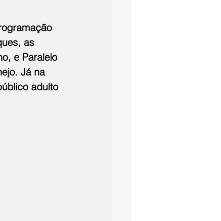
programação 
ques, as 
, e Paralelo 
ejo. Já na 
úblico adulto 