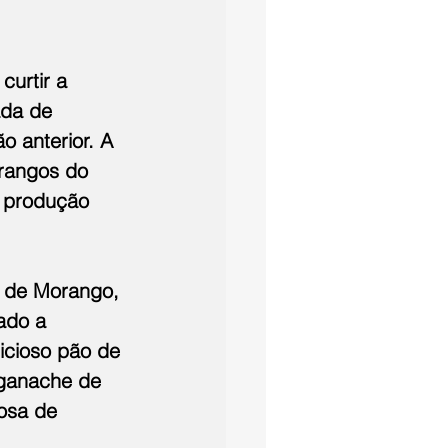
urtir a 
da de 
 anterior. A 
rangos do 
 produção 
 de Morango, 
ado a 
icioso pão de 
ganache de 
osa de 