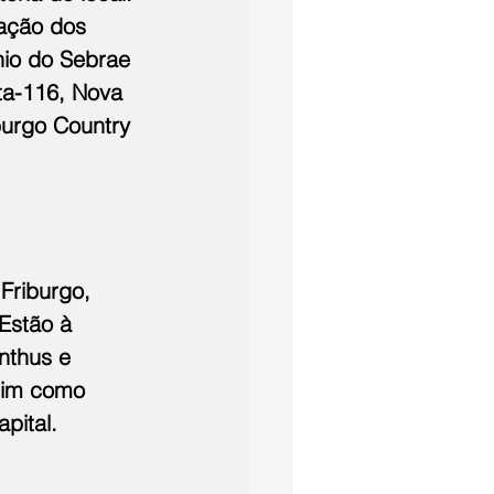
ação dos 
io do Sebrae 
ta-116, Nova 
burgo Country 
Friburgo, 
Estão à 
nthus e 
sim como 
pital.