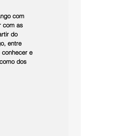
ango com 
r com as 
tir do 
o, entre 
o conhecer e 
 como dos 