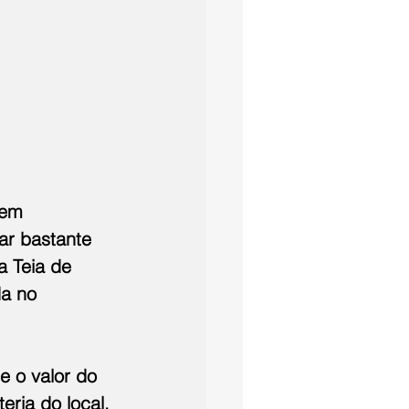
 em 
ar bastante 
a Teia de 
a no 
e o valor do 
ria do local. 