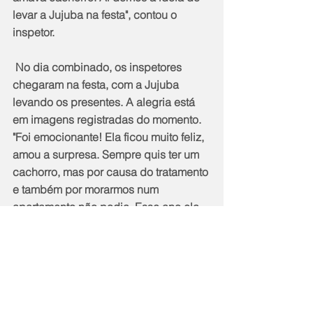
levar a Jujuba na festa", contou o 
inspetor.
 No dia combinado, os inspetores 
chegaram na festa, com a Jujuba 
levando os presentes. A alegria está 
em imagens registradas do momento. 
"Foi emocionante! Ela ficou muito feliz, 
amou a surpresa. Sempre quis ter um 
cachorro, mas por causa do tratamento 
e também por morarmos num 
apartamento não podia. Esse ano ela 
completa três anos de tratamento e 
felizmente ela entrou no controle. 
Graças a Deus, não tem mais nenhum 
sinal de doença nela e agora ela está 
no processo de reabilitação. Foi muito 
legal a surpresa, o momento" relatou o 