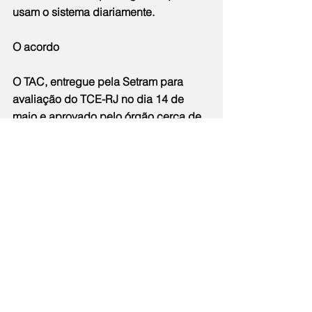
usam o sistema diariamente.
O acordo
O TAC, entregue pela Setram para 
avaliação do TCE-RJ no dia 14 de 
maio e aprovado pelo órgão cerca de 
quatro meses depois, em 25 de 
setembro, define obrigações e direitos 
dos envolvidos na continuidade da 
obra, com solução definitiva para o 
risco de dano estrutural da área. O 
MetrôRio se comprometeu a investir R$ 
600 milhões na obra, além de desistir 
de pedidos de reequilíbrio do contrato 
junto à Agetransp e também de 
algumas cobranças judiciais. A 
concessionária terá o contrato de 