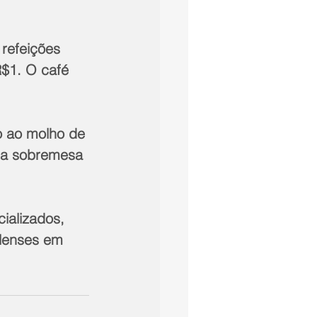
 refeições 
$1. O café 
o ao molho de 
 e a sobremesa 
ializados, 
alenses em 