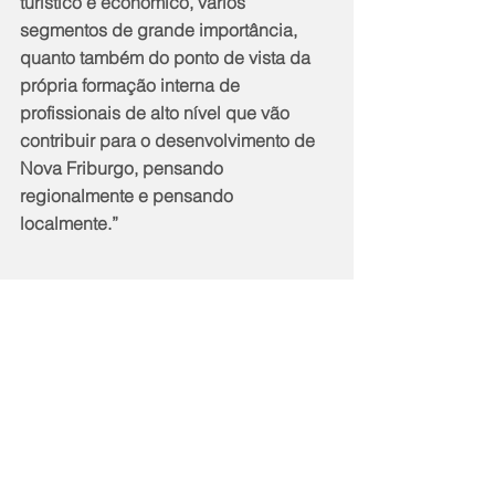
turístico e econômico, vários 
segmentos de grande importância, 
quanto também do ponto de vista da 
própria formação interna de 
profissionais de alto nível que vão 
contribuir para o desenvolvimento de 
Nova Friburgo, pensando 
regionalmente e pensando 
localmente.”
Estiveram presentes no evento: André 
Montechiari (Secretaria de Ciência e 
Tecnologia), Marcelo Verly (CMTCINF), 
Vinicius Fracassio da Silva (UERJ), 