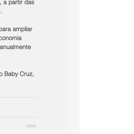
 a partir das 
. 
para ampliar 
economia 
 anualmente 
 Baby Cruz, 