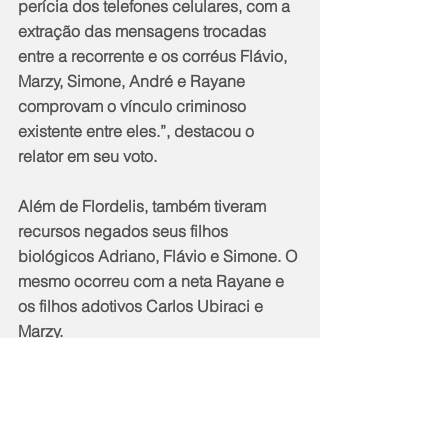
perícia dos telefones celulares, com a 
extração das mensagens trocadas 
entre a recorrente e os corréus Flávio, 
Marzy, Simone, André e Rayane 
comprovam o vínculo criminoso 
existente entre eles.”, destacou o 
relator em seu voto. 
Além de Flordelis, também tiveram 
recursos negados seus filhos 
biológicos Adriano, Flávio e Simone. O 
mesmo ocorreu com a neta Rayane e 
os filhos adotivos Carlos Ubiraci e 
Marzy.
Também foram pronunciados pela 3ª 
Vara Criminal de Niterói e vão à júri 
popular André Luiz de Oliveira, outro 