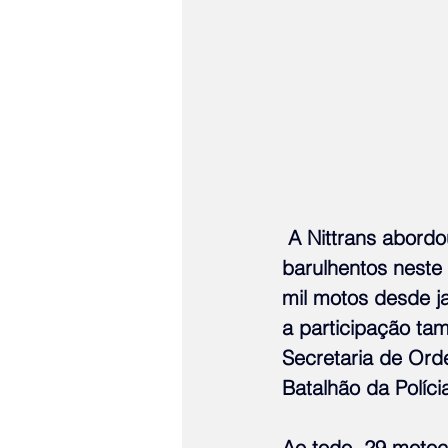
 A Nittrans abordou 161 motos na primeira ação integrada contra veículos 
barulhentos neste 
mil motos desde j
a participação ta
Secretaria de Orde
Batalhão da Políci
Ao todo, 29 motoci