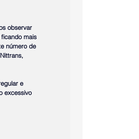
os observar 
 ficando mais 
te número de 
ittrans, 
egular e 
o excessivo 