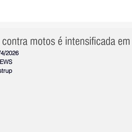
AS NOTÍCIAS
GERAL
CIDADE
POLÍTICA
INT
 contra motos é intensificada em 
/4/2026
NEWS
strup