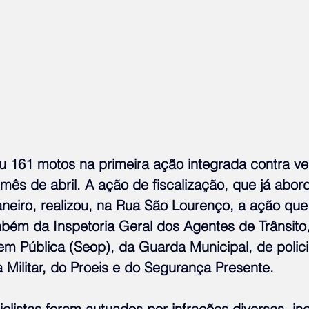
mês de abril. A ação de fiscalização, que já abor
aneiro, realizou, na Rua São Lourenço, a ação qu
mbém da Inspetoria Geral dos Agentes de Trânsito,
m Pública (Seop), da Guarda Municipal, de polici
a Militar, do Proeis e do Segurança Presente.
clistas foram autuados por infrações diversas, inc