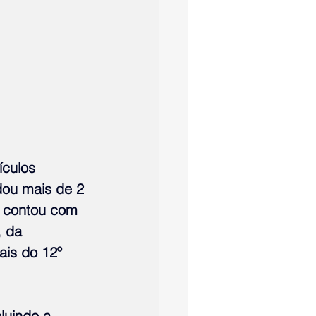
dou mais de 2 
e contou com 
 da 
ais do 12º 
luindo a 