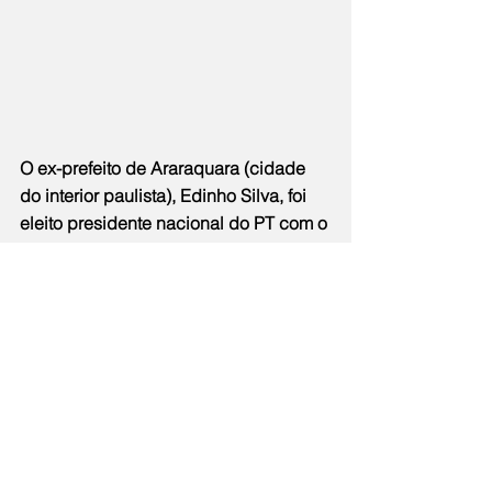
O ex-prefeito de Araraquara (cidade 
do interior paulista), Edinho Silva, foi 
eleito presidente nacional do PT com o 
apoio do presidente da República 
Lula, que votou no Rio, onde 
participou até hoje da Cúpula do Brics.