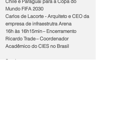
Chile e Paraguai para a Copa do 
Mundo FIFA 2030
Carlos de Lacorte - Arquiteto e CEO da 
empresa de infraestrutra Arena
16h às 16h15min – Encerramento 
Ricardo Trade – Coordenador 
Acadêmico do CIES no Brasil 
Serviço:                                                              
Data:​ 26 de agosto
Horário:​ 9h
Local: 
Praia de Botafogo, 186 - Rio de 
Janeiro - Rio de Janeiro - Brasil
Link da inscrição: ​ 
XVIII Seminário 
Gestão Esportiva FGV / FIFA / CIES