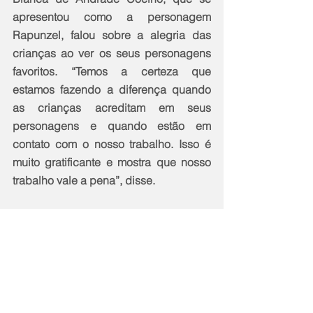
apresentou como a personagem 
Rapunzel, falou sobre a alegria das 
crianças ao ver os seus personagens 
favoritos. “Temos a certeza que 
estamos fazendo a diferença quando 
as crianças acreditam em seus 
personagens e quando estão em 
contato com o nosso trabalho. Isso é 
muito gratificante e mostra que nosso 
trabalho vale a pena”, disse.
Alunos e professores ganharam vale-
livro
Como incentivo à leitura, os 
professores, funcionários e estudantes 
da rede de ensino de Maricá 
receberam vouchers para a aquisição 