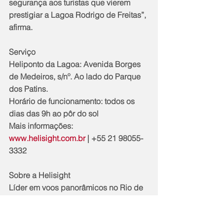
segurança aos turistas que vierem 
prestigiar a Lagoa Rodrigo de Freitas”, 
afirma.
Serviço
Heliponto da Lagoa: Avenida Borges 
de Medeiros, s/nº. Ao lado do Parque 
dos Patins.
Horário de funcionamento: todos os 
dias das 9h ao pôr do sol 
Mais informações: 
www.helisight.com.br
 | +55 21 98055-
3332
Sobre a Helisight
Líder em voos panorâmicos no Rio de 
Janeiro, a Helisight - que faz parte da 
Helisul Experience - opera em 