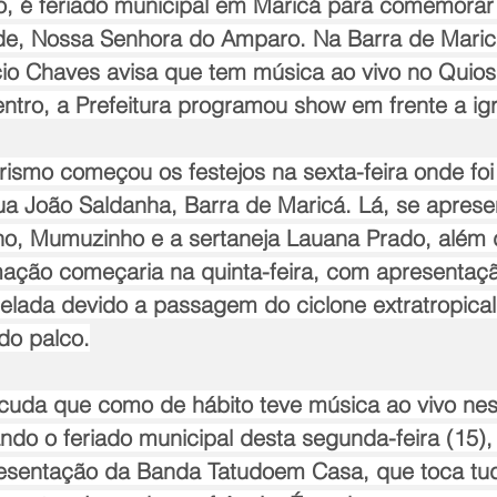
o, é feriado municipal em Maricá para comemorar 
de, Nossa Senhora do Amparo. Na Barra de Maric
io Chaves avisa que tem música ao vivo no Quio
ntro, a Prefeitura programou show em frente a igr
urismo começou os festejos na sexta-feira onde f
ua João Saldanha, Barra de Maricá. Lá, se aprese
ho, Mumuzinho e a sertaneja Lauana Prado, além d
ação começaria na quinta-feira, com apresentaçã
celada devido a passagem do ciclone extratropica
 do palco.
uda que como de hábito teve música ao vivo nest
do o feriado municipal desta segunda-feira (15), 
resentação da Banda Tatudoem Casa, que toca tu