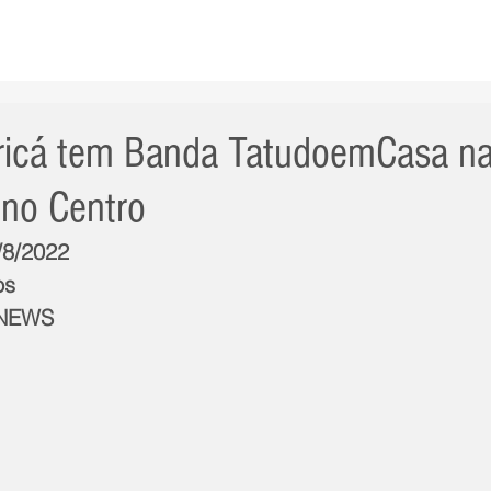
AS NOTÍCIAS
GERAL
CIDADE
POLÍTICA
INT
ricá tem Banda TatudoemCasa na
no Centro
/8/2022
os
BNEWS