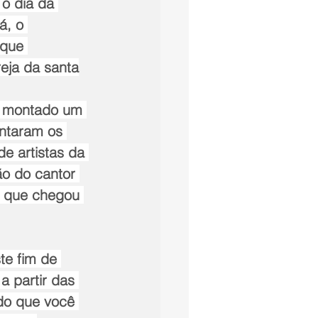
o dia da 
á, o 
sque 
eja da santa
oi montado um 
ntaram os 
e artistas da 
o do cantor 
l que chegou 
e fim de 
a partir das 
do que você 