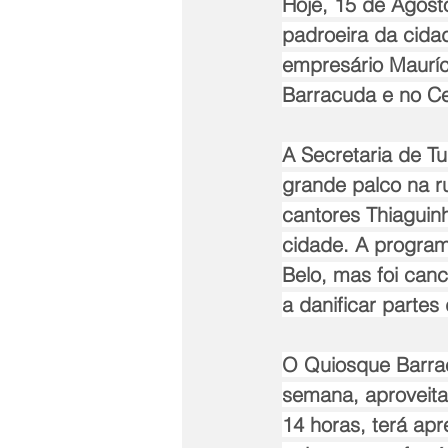
Hoje, 15 de Agost
padroeira da cida
empresário Mauríc
Barracuda e no Ce
A Secretaria de T
grande palco na r
cantores Thiaguin
cidade. A program
Belo, mas foi can
a danificar partes
O Quiosque Barrac
semana, aproveitan
14 horas, terá ap