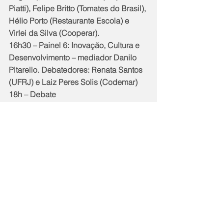
Piatti), Felipe Britto (Tomates do Brasil), 
Hélio Porto (Restaurante Escola) e 
Virlei da Silva (Cooperar).
16h30 – Painel 6: Inovação, Cultura e 
Desenvolvimento – mediador Danilo 
Pitarello. Debatedores: Renata Santos 
(UFRJ) e Laiz Peres Solis (Codemar)
18h – Debate
19h – Painel 7: Tecnologia e Políticas 
Públicas – Mosaico de Aplicativos – 
mediador Danilo Pitarello. Tema 
“Fábrica de aplicativos da Codemar: 
MumbuCar rumo à inclusão de 
serviços de mototaxistas” com 
Douglas Oliveira (secretário municipal 
de Transportes)
19h30 – Messias (liderança dos 
mototaxistas)