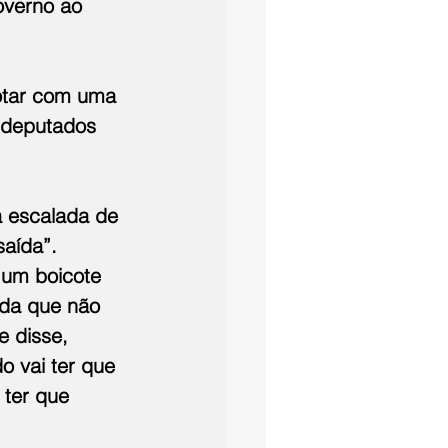
overno ao 
votar com uma 
 deputados 
a escalada de 
saída”. 
 um boicote 
ida que não 
 disse, 
o vai ter que 
 ter que 