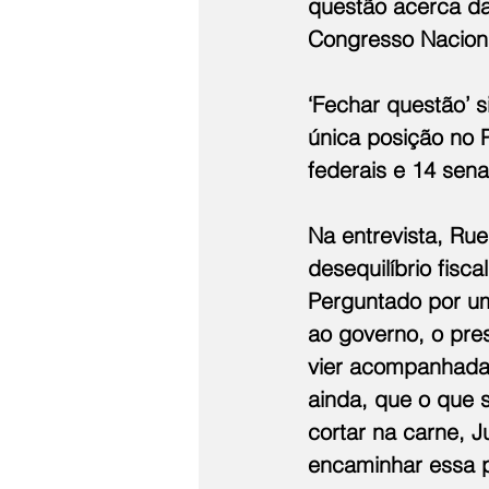
questão acerca da
Congresso Nacion
‘Fechar questão’ s
única posição no 
federais e 14 sen
Na entrevista, Rue
desequilíbrio fisc
Perguntado por um
ao governo, o pre
vier acompanhada 
ainda, que o que s
cortar na carne, Ju
encaminhar essa p