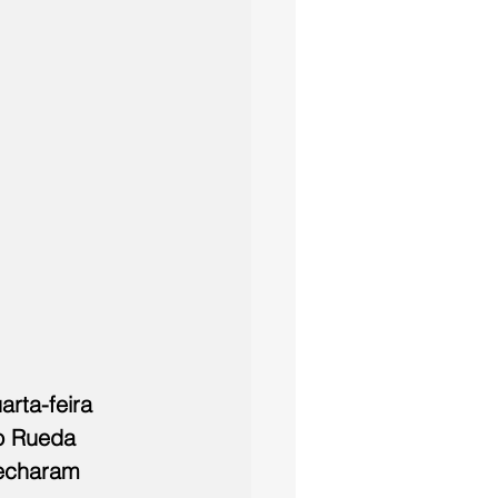
rta-feira 
o Rueda 
fecharam 