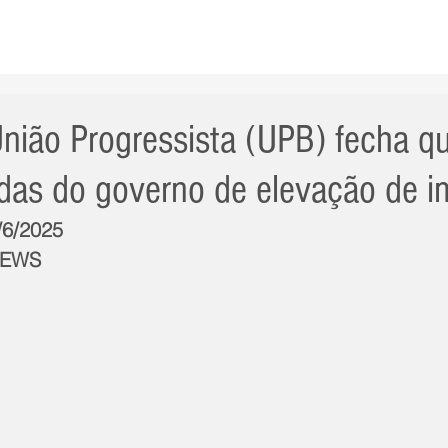
AS NOTÍCIAS
GERAL
CIDADE
POLÍTICA
INT
nião Progressista (UPB) fecha q
das do governo de elevação de 
/6/2025
NEWS