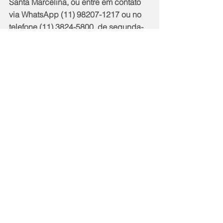
Santa Marcelina, ou entre em contato 
via WhatsApp (11) 98207-1217 ou no 
telefone (11) 3824-5800, de segunda-
feira a quinta-feira, das 8h às 18h, e às 
sextas-feiras, das 8h às 17h. 
Notícias