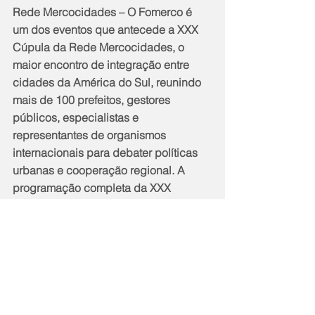
Rede Mercocidades – O Fomerco é 
um dos eventos que antecede a XXX 
Cúpula da Rede Mercocidades, o 
maior encontro de integração entre 
cidades da América do Sul, reunindo 
mais de 100 prefeitos, gestores 
públicos, especialistas e 
representantes de organismos 
internacionais para debater políticas 
urbanas e cooperação regional. A 
programação completa da XXX 
Cúpula, que será realizada no 
Caminho Niemeyer, no Centro de 
Niterói, entre os dias 3 e 5 de 
dezembro, está disponível 
em: 
niteroi.rj.gov.br/mercocidades
.
Notícias